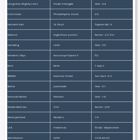
Cangzhou Mighty Lions
Hubei Zhongbo
Skor : 3:4
Cincinnati
Philadelphia Union
2/2
Holstein Kiel
St. Pauli
Toplam Gol : 6
Aldosivi
Argentinos Juniors
Korner : 2.5 Üst
Hartberg
LASK
Skor : 3:5
Vorwärts Steyr
Avusturya Viyana II
İY2
Gent
Genk
1 veya 2
RWDM
Excelsior Virton
Sarı Kart : 0-3
Bahia
Juventude
Skor : 0:1
Vasco da Gama
Náutico
Skor : 1:0
Mladá Boleslav
Zlín
Korner : Çift
Nordsjælland
Randers
1/X
LFA
Fredericia
İlk Gol : Deplasman
Mariehamn
HIFK
1/X & Alt 4.5