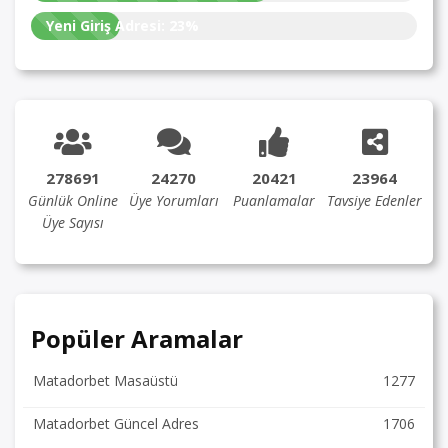
Yeni Giriş Adresi:
23%
278691
24270
20421
23964
Günlük Online
Üye Yorumları
Puanlamalar
Tavsiye Edenler
Üye Sayısı
Popüler Aramalar
Matadorbet Masaüstü
1277
Matadorbet Güncel Adres
1706