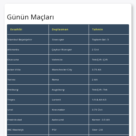
Günün Maçları
Evsahibi
Deplasman
Tahmin
İstanbul Başakşehir
Sivasspor
Toplam Gol : 5
Altınordu
Çaykur Rizespor
2 Üst
Osasuna
Valencia
Tek/Çift : Çift
Aston Villa
Manchester City
3.75 Alt
Torino
Roma
2 Alt
Freiburg
Augsburg
Tek/Çift : Tek
Troyes
Lorient
1/X & Alt 4.5
Ural
Krasnodar
3.75 Üst
Fredrikstad
Aalesund
Korner : 3.5 Alt
RKC Waalwijk
PSV
Skor : 2:0