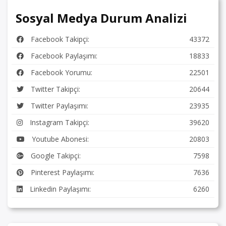
Sosyal Medya Durum Analizi
Facebook Takipçi:
43372
Facebook Paylaşımı:
18833
Facebook Yorumu:
22501
Twitter Takipçi:
20644
Twitter Paylaşımı:
23935
Instagram Takipçi:
39620
Youtube Abonesi:
20803
Google Takipçi:
7598
Pinterest Paylaşımı:
7636
Linkedin Paylaşımı:
6260