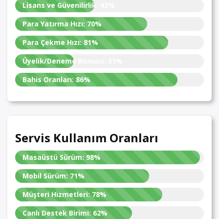
Lisans ve Güvenilirlik:
42%
Para Yatırma Hızı:
70%
Para Çekme Hızı:
81%
Üyelik/Deneme Bonusu:
31%
Bahis Oranları:
86%
Servis Kullanım Oranları
Masaüstü Sürüm:
98%
Mobil Sürüm:
71%
Müşteri Hizmetleri:
78%
Canlı Destek Birimi:
62%