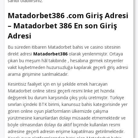
sahibi olabilirsiniz.
Matadorbet386 .com Giriş Adresi
– Matadorbet 386 En son Giriş
Adresi
Bu süreden itibaren Matadorbet bahis ve casino sitesinin
direkt adresi
Matadorbet386
olarak yenilenmiştir. Ortaya
çıkan bu meşum hâl takibinde , hesabına girmek isteyenler
vakit kaybetmeden huzursuzluğa kapılarak geçerli giriş adresi
arama girişimine sarılmaktadır.
Kesintisiz faaliyet için en iyi şekilde emek harcayan
Matadorbet online sitesi geçerli resmi linke jet hızında
değişerek bu durum karşısında çıkış yolu üretmiştir. Türkiye
sınırları içindeki BTK birimi, kanunsuz bahis kategorisinde yer
gören online oyun platformların ülkemizde çalışma
yürütmesine kanunlardan dolayı müsaade etmemektedir ve
böyle olmasından dolayı da aktif biçimde kullanılan resmi
adresine geçerli adresin erişime kapatılması getirilmektedir.