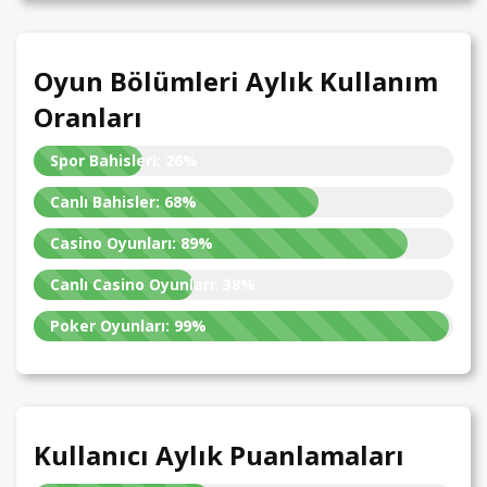
Oyun Bölümleri Aylık Kullanım
Oranları
Spor Bahisleri:
26%
Canlı Bahisler:
68%
Casino Oyunları:
89%
Canlı Casino Oyunları:
38%
Poker Oyunları:
99%
Kullanıcı Aylık Puanlamaları