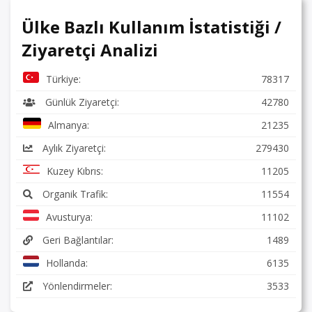
Ülke Bazlı Kullanım İstatistiği /
Ziyaretçi Analizi
Türkiye:
78317
Günlük Ziyaretçi:
42780
Almanya:
21235
Aylık Ziyaretçi:
279430
Kuzey Kıbrıs:
11205
Organik Trafik:
11554
Avusturya:
11102
Geri Bağlantılar:
1489
Hollanda:
6135
Yönlendirmeler:
3533