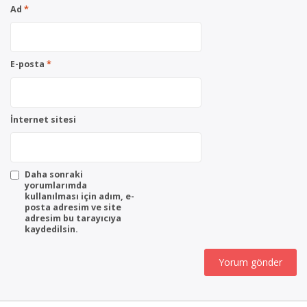
Ad
*
E-posta
*
İnternet sitesi
Daha sonraki
yorumlarımda
kullanılması için adım, e-
posta adresim ve site
adresim bu tarayıcıya
kaydedilsin.