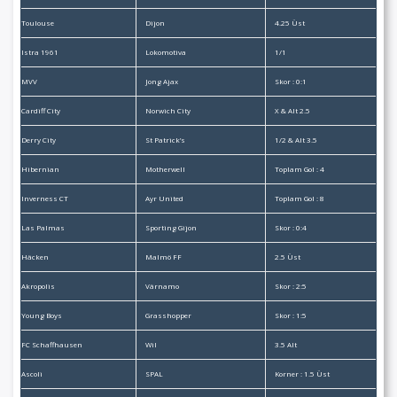
Toulouse
Dijon
4.25 Üst
Istra 1961
Lokomotiva
1/1
MVV
Jong Ajax
Skor : 0:1
Cardiff City
Norwich City
X & Alt 2.5
Derry City
St Patrick’s
1/2 & Alt 3.5
Hibernian
Motherwell
Toplam Gol : 4
Inverness CT
Ayr United
Toplam Gol : 8
Las Palmas
Sporting Gijon
Skor : 0:4
Häcken
Malmö FF
2.5 Üst
Akropolis
Värnamo
Skor : 2:5
Young Boys
Grasshopper
Skor : 1:5
FC Schaffhausen
Wil
3.5 Alt
Ascoli
SPAL
Korner : 1.5 Üst