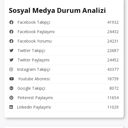
Sosyal Medya Durum Analizi
Facebook Takipçi:
41932
Facebook Paylaşımı:
24432
Facebook Yorumu:
24231
Twitter Takipçi:
22687
Twitter Paylaşımı:
24452
Instagram Takipçi:
43377
Youtube Abonesi:
18739
Google Takipçi:
8072
Pinterest Paylaşımı:
11654
Linkedin Paylaşımı:
11029