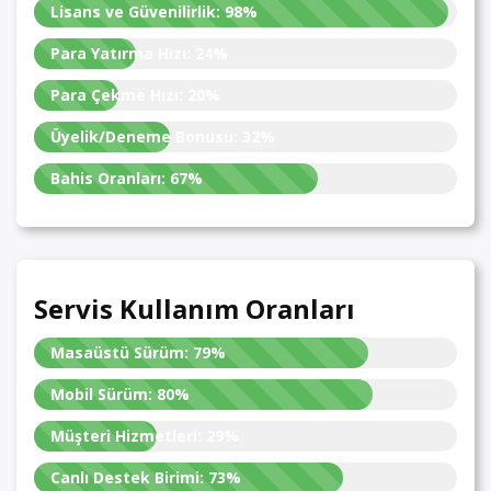
Lisans ve Güvenilirlik:
98%
Para Yatırma Hızı:
24%
Para Çekme Hızı:
20%
Üyelik/Deneme Bonusu:
32%
Bahis Oranları:
67%
Servis Kullanım Oranları
Masaüstü Sürüm:
79%
Mobil Sürüm:
80%
Müşteri Hizmetleri:
29%
Canlı Destek Birimi:
73%