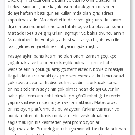
Türkiye sınırları içinde kaçak oyun olarak görülmesinden
dolayı haftanın bazı günleri kullanımda olan giriş adresi
kapatılmaktadır. Matadorbet’in de resmi giriş urlsi, kullanım
dışı olması muamelesine tabi tutulmuş ve bu olaydan sonra
Matadorbet 374
giriş urlsini açmıştır ve bahis oyuncularının
Matadorbet’e bu yeni giriş adresi vasıtasıyla hiçbir uyarı ile
rast gelmeden girebilmesi ihtiyacını gidermiştir.
Yasaya aykırı bahis kesimine olan önem zaman geçtikçe
çoğalmakta ve bu önemin karşılık bulması için de bahis
websitelerinin çokluğu artış göstermektedir. böyle olmasıyla
illegal iddaa arasındaki çekişme sertleşmekte, kullanıcı odaklı
çok sayıda avantaj hediye edilmektedir. Tabi kaçak kumar
online sitelerinin sayısının çok olmasından dolayı Güvenilir
bahis platformuna dahil olmak için gönül rahatlığı ile tercih
yapmak isteyen nice müşteri yer almaktadır. Matadorbet
online oyun platformu da bu vaziyetin farkına varmıştır ve
bundan ötürü de bahis müdavimlerini zevk almalarını
sağlamak için hız kesmeden yeni promosyonlar
dağıtmaktadır. Bulunduğunuz bu yazının alt tarafında bulunan