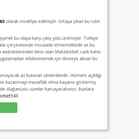
63
olarak modifiye edilmiştir. Ortaya çıkan bu rutin
erek bu olaya karşı çıkış yolu üretmiştir. Türkiye
yasalar çerçevesinde müsaade etmemektedir ve bu
a websitelerinden birisi olan Matadorbet canlı bahis
e uygulamadan etkilenmemek için devreye alınan bu
pmayacak az bulunan sitelerdendir. Hizmete açıldığı
ayısı kazanmayı muvaffak olma başarısı göstermiş
nde olağanüstü süreler harcayacaksınız. Bunlara
orbet543