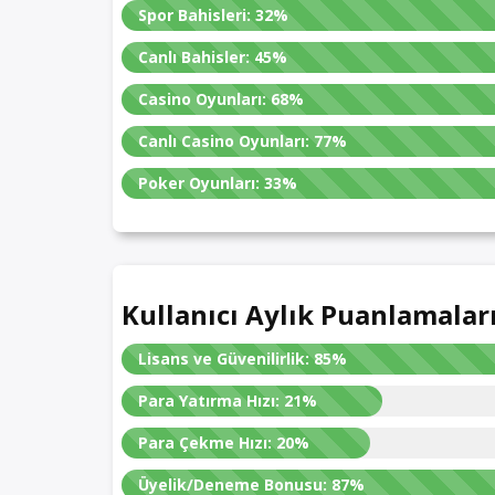
Spor Bahisleri:
32%
Canlı Bahisler:
45%
Casino Oyunları:
68%
Canlı Casino Oyunları:
77%
Poker Oyunları:
33%
Kullanıcı Aylık Puanlamalar
Lisans ve Güvenilirlik:
85%
Para Yatırma Hızı:
21%
Para Çekme Hızı:
20%
Üyelik/Deneme Bonusu:
87%