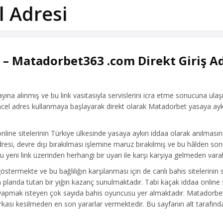
 Adresi
 – Matadorbet363 .com Direkt Giriş A
ına alınmış ve bu link vasıtasıyla servislerini icra etme sonucuna ulaş
cel adres kullanmaya başlayarak direkt olarak Matadorbet yasaya aykırı
no online sitelerinin Türkiye ülkesinde yasaya aykırı iddaa olarak anılm
dresi, devre dışı bırakılması işlemine maruz bırakılmış ve bu hâlden so
 yeni link üzerinden herhangi bir uyarı ile karşı karşıya gelmeden varabi
östermekte ve bu bağlılığın karşılanması için de canlı bahis sitelerinin
landa tutan bir yığın kazanç sunulmaktadır. Tabi kaçak iddaa online si
 yapmak isteyen çok sayıda bahis oyuncusu yer almaktadır. Matadorbet
rkası kesilmeden en son yararlar vermektedir. Bu sayfanın alt tarafınd