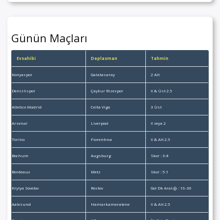
Günün Maçları
Evsahibi
Deplasman
Tahmin
Konyaspor
Galatasaray
2 Alt
Denizlispor
Çaykur Rizespor
X & Üst 2.5
Atletico Madrid
Celta Vigo
3 Üst
Arsenal
Liverpool
X veya 2
Torino
Fiorentina
X & Alt 2.5
Bochum
Augsburg
Skor : 3:4
Bordeaux
Metz
Skor : 5:1
Krylya Sovetov
Rostov
Gol Dk Aralığı : 16-30
Aalesund
Hamarkameratene
X & Alt 2.5