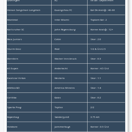
Groningen
AZ
İlk Gol : Deplasman
Henan Songshan Longmen
Guangzhou FC
Gol Dk Aralığı : 46-60
Montréal
Inter Miami
Toplam Gol : 2
Karlsruher SC
Jahn Regensburg
Korner Aralığı : 12+
Boca Juniors
Colón
Skor : 2:0
Sturm Graz
Ried
1/2 & Üst 2.5
Dornbirn
Wacker Innsbruck
Skor : 0:3
AS Eupen
Anderlecht
Korner : 4.5 Üst
Excelsior Virton
Westerlo
Skor : 1:1
Atlético GO
América Mineiro
Skor : 1:4
Coritiba
Goiás
Skor : 0:2
Sparta Prag
Teplice
2/2
Kopenhag
SønderjyskE
3.75 Alt
Hvidovre
Jammerbugt
Korner : 0.5 Üst