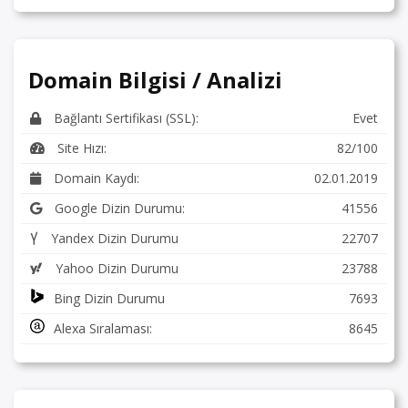
Domain Bilgisi / Analizi
Bağlantı Sertifikası (SSL):
Evet
Site Hızı:
82/100
Domain Kaydı:
02.01.2019
Google Dizin Durumu:
41556
Yandex Dizin Durumu
22707
Yahoo Dizin Durumu
23788
Bing Dizin Durumu
7693
Alexa Sıralaması:
8645