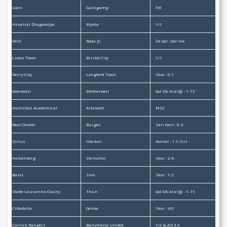
Caen
Guingamp
İY0
Hrvatski Dragovoljac
Rijeka
1/1
MVV
Roda JC
İlk Gol : Gol Yok
Luton Town
Bristol City
1/1
Derry City
Longford Town
Skor : 0:1
Aberdeen
Motherwell
Gol Dk Aralığı : 1-15
Hamilton Academical
Arbroath
MS2
Real Oviedo
Burgos
Sarı Kart : 0-3
Sirius
Häcken
Korner : 1.5 Üst
Falkenberg
Värnamo
Skor : 2:4
Basel
Sion
Skor : 1:2
Stade Lausanne-Ouchy
Thun
Gol Dk Aralığı : 1-15
Cittadella
Genoa
Skor : 4:0
Carrick Rangers
Ballymena United
1/2 & Alt 3.5