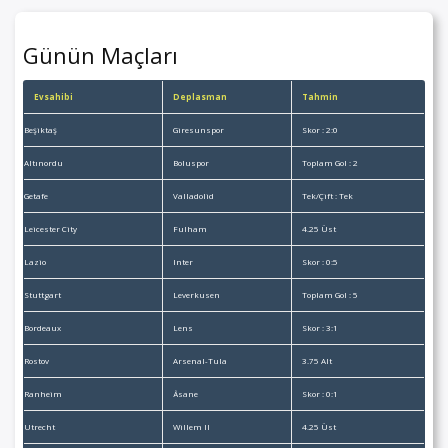
Günün Maçları
Evsahibi
Deplasman
Tahmin
Beşiktaş
Giresunspor
Skor : 2:0
Altınordu
Boluspor
Toplam Gol : 2
Getafe
Valladolid
Tek/Çift : Tek
Leicester City
Fulham
4.25 Üst
Lazio
Inter
Skor : 0:5
Stuttgart
Leverkusen
Toplam Gol : 5
Bordeaux
Lens
Skor : 3:1
Rostov
Arsenal-Tula
3.75 Alt
Ranheim
Åsane
Skor : 0:1
Utrecht
Willem II
4.25 Üst