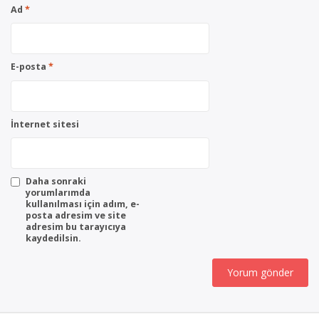
Ad
*
E-posta
*
İnternet sitesi
Daha sonraki
yorumlarımda
kullanılması için adım, e-
posta adresim ve site
adresim bu tarayıcıya
kaydedilsin.