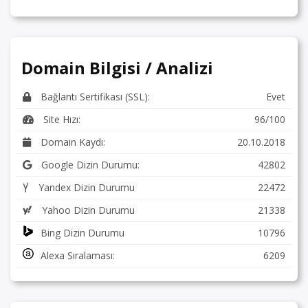
Domain Bilgisi / Analizi
Bağlantı Sertifikası (SSL):
Evet
Site Hızı:
96/100
Domain Kaydı:
20.10.2018
Google Dizin Durumu:
42802
Yandex Dizin Durumu
22472
Yahoo Dizin Durumu
21338
Bing Dizin Durumu
10796
Alexa Sıralaması:
6209