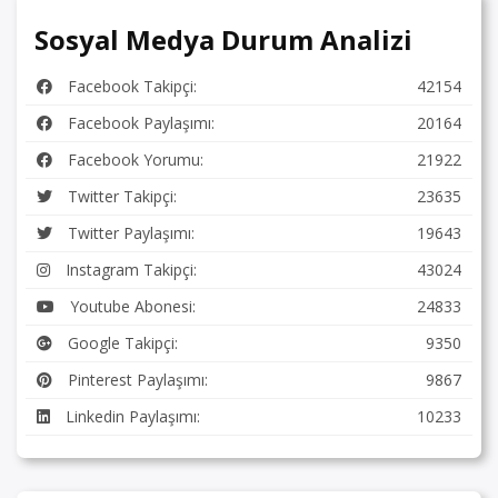
Sosyal Medya Durum Analizi
Facebook Takipçi:
42154
Facebook Paylaşımı:
20164
Facebook Yorumu:
21922
Twitter Takipçi:
23635
Twitter Paylaşımı:
19643
Instagram Takipçi:
43024
Youtube Abonesi:
24833
Google Takipçi:
9350
Pinterest Paylaşımı:
9867
Linkedin Paylaşımı:
10233