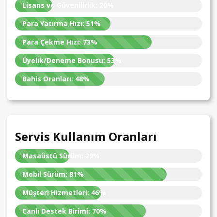
Lisans ve Güvenilirlik:
20%
Para Yatırma Hızı:
51%
Para Çekme Hızı:
73%
Üyelik/Deneme Bonusu:
53%
Bahis Oranları:
48%
Servis Kullanım Oranları
Masaüstü Sürüm:
29%
Mobil Sürüm:
81%
Müşteri Hizmetleri:
46%
Canlı Destek Birimi:
70%