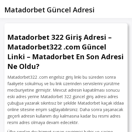
Skip
Matadorbet Güncel Adresi
to
content
Matadorbet 322 Giriş Adresi –
Matadorbet322 .com Güncel
Linki – Matadorbet En Son Adresi
Ne Oldu?
Matadorbet322 .com engelsiz giriş linki bu süreden sonra
faaliyete sokulmuş ve bu link üzerinden servislerini yürütme
mecburiyetine girmiştir. Mevcut adresin kapatılması sonucu
eski adres yerine Matadorbet 322 güncel giriş adresi adres
çubuğua yazarak sıkıntısız bir şekilde Matadorbet kaçak iddaa
online sitesine erişim sağlayabilirsiniz. Daha sonra yaşanacak
geçerli adresin kullanım dışı kalmasına kadar bu resmi adres
resmi adres olmaya devam edecektir.
Ülke sınırları dışı hizmet sunan çevirimiçi bahis ve casino