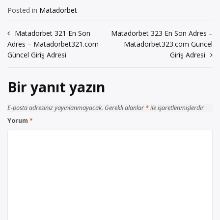
Posted in
Matadorbet
Yazı
Matadorbet 321 En Son
Matadorbet 323 En Son Adres –
Adres – Matadorbet321.com
Matadorbet323.com Güncel
gezinmesi
Güncel Giriş Adresi
Giriş Adresi
Bir yanıt yazın
E-posta adresiniz yayınlanmayacak.
Gerekli alanlar
*
ile işaretlenmişlerdir
Yorum
*