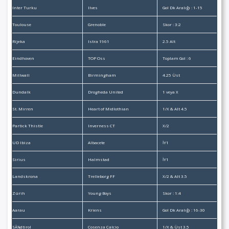
Inter Turku
Ilves
Gol Dk Aralığı : 1-15
Toulouse
Grenoble
Skor : 3:2
Rijeka
Istra 1961
2.5 Alt
Eindhoven
TOP Oss
Toplam Gol : 6
Millwall
Birmingham
4.25 Üst
Dundalk
Drogheda United
1 veya X
St. Mirren
Heart of Midlothian
1/X & Alt 4.5
Partick Thistle
Inverness CT
X/2
UD Ibiza
Albacete
İY1
Sirius
Halmstad
İY1
Landskrona
Trelleborg FF
X/2 & Alt 3.5
Zürih
Young Boys
Skor : 1:4
Aarau
Kriens
Gol Dk Aralığı : 16-30
SÃ¼dtirol
Cosenza Calcio
1/X & Üst 3.5