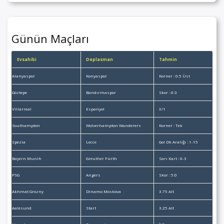
Günün Maçları
Evsahibi
Deplasman
Tahmin
Alanyaspor
Konyaspor
Korner : 0.5 Üst
Göztepe
Bandırmaspor
Skor : 0:3
Villarreal
Espanyol
X/1
Southampton
Wolverhampton Wanderers
Korner : Tek
Spezia
Lecce
Gol Dk Aralığı : 1-15
Bayern Munih
Greuther Fürth
Sarı Kart : 0-3
PSG
Angers
Skor : 5:0
Akhmat Grozny
Dinamo Moskova
3.75 Alt
Aalesund
Start
3.25 Alt