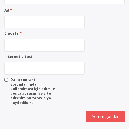
Ad
*
E-posta
*
İnternet sitesi
Daha sonraki
yorumlarımda
kullanılması için adım, e-
posta adresim ve site
adresim bu tarayıcıya
kaydedilsin.