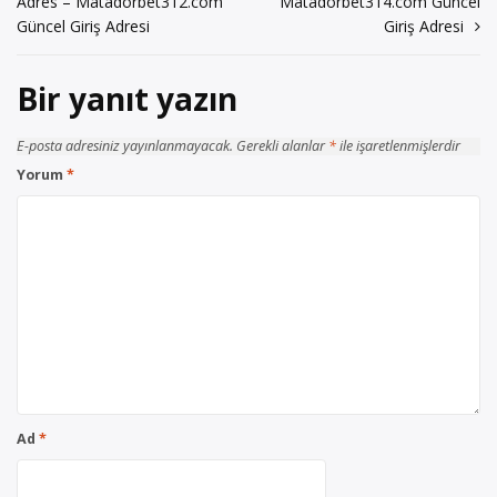
Adres – Matadorbet312.com
Matadorbet314.com Güncel
gezinmesi
Güncel Giriş Adresi
Giriş Adresi
Bir yanıt yazın
E-posta adresiniz yayınlanmayacak.
Gerekli alanlar
*
ile işaretlenmişlerdir
Yorum
*
Ad
*