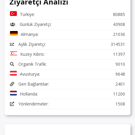
Ziyaretçi Analizi
Türkiye:
80885
Günlük Ziyaretçi:
43908
Almanya:
21036
Aylık Ziyaretçi:
314531
Kuzey Kıbrıs:
11397
Organik Trafik:
9010
Avusturya:
9648
Geri Bağlantılar:
2401
Hollanda:
11200
Yönlendirmeler:
1508