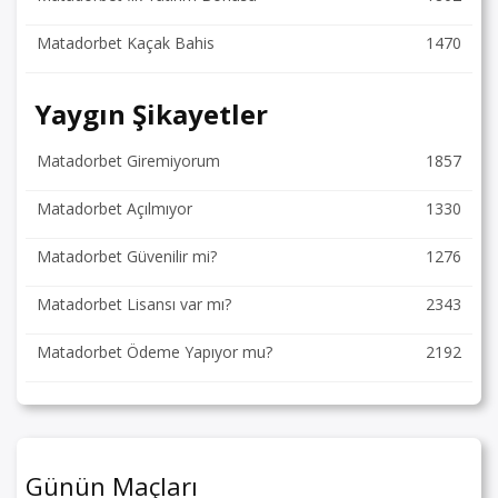
Matadorbet Kaçak Bahis
1470
Yaygın Şikayetler
Matadorbet Giremiyorum
1857
Matadorbet Açılmıyor
1330
Matadorbet Güvenilir mi?
1276
Matadorbet Lisansı var mı?
2343
Matadorbet Ödeme Yapıyor mu?
2192
Günün Maçları