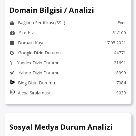
Domain Bilgisi / Analizi
Bağlantı Sertifikası (SSL):
Evet
Site Hızı:
81/100
Domain Kaydı:
17.05.2021
Google Dizin Durumu:
44771
Yandex Dizin Durumu
21691
Yahoo Dizin Durumu
18999
Bing Dizin Durumu
7084
Alexa Sıralaması:
9039
Sosyal Medya Durum Analizi