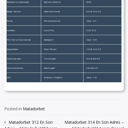
Raków Czestochowa
Górnik Zabrze
MS2
Bodø / Glimt
Odd Grenland
X/2 & Üst 2.5
Porto
Portimonense
Skor : 5:1
Leixões
Casa Pia
3.25 Üst
FCV Farul Constanta
Botoşani
Skor : 5:4
Napredak
Novi Pazar
1/X & Üst 3.5
Sakaryaspor
Tuzlaspor
X/2 & Alt 4.5
Chornomorets
Mariupol’
2 & Alt 2.5
OFI
Asteras Tripolis
Skor : 1:4
Posted in
Matadorbet
Yazı
Matadorbet 312 En Son
Matadorbet 314 En Son Adres –