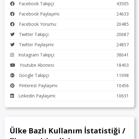
Facebook Takipçi:
43505
Facebook Paylaşımı:
24633
Facebook Yorumu:
20485
Twitter Takipçi:
20687
Twitter Paylaşımı:
24857
Instagram Takipçi:
38641
Youtube Abonesi:
18403
Google Takipçi:
11098
Pinterest Paylaşımı:
10456
Linkedin Paylaşımı:
10631
Ülke Bazlı Kullanım İstatistiği /