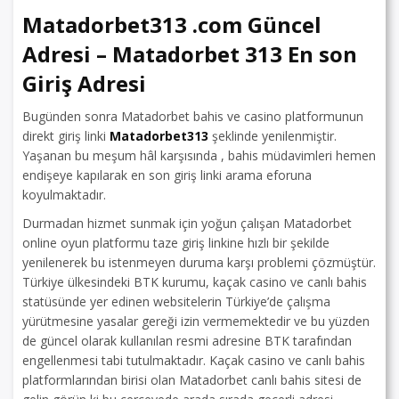
Matadorbet313 .com Güncel
Adresi – Matadorbet 313 En son
Giriş Adresi
Bugünden sonra Matadorbet bahis ve casino platformunun
direkt giriş linki
Matadorbet313
şeklinde yenilenmiştir.
Yaşanan bu meşum hâl karşısında , bahis müdavimleri hemen
endişeye kapılarak en son giriş linki arama eforuna
koyulmaktadır.
Durmadan hizmet sunmak için yoğun çalışan Matadorbet
online oyun platformu taze giriş linkine hızlı bir şekilde
yenilenerek bu istenmeyen duruma karşı problemi çözmüştür.
Türkiye ülkesindeki BTK kurumu, kaçak casino ve canlı bahis
statüsünde yer edinen websitelerin Türkiye’de çalışma
yürütmesine yasalar gereği izin vermemektedir ve bu yüzden
de güncel olarak kullanılan resmi adresine BTK tarafından
engellenmesi tabi tutulmaktadır. Kaçak casino ve canlı bahis
platformlarından birisi olan Matadorbet canlı bahis sitesi de