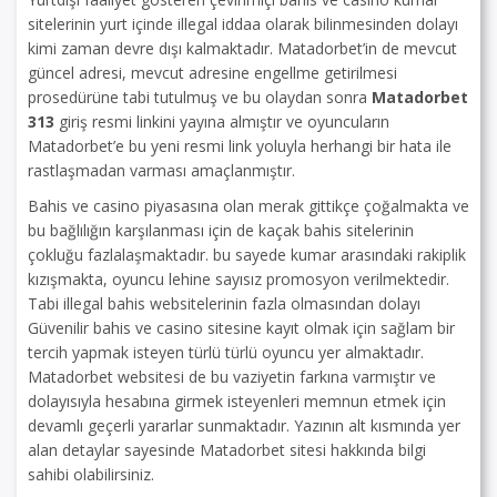
sitelerinin yurt içinde illegal iddaa olarak bilinmesinden dolayı
kimi zaman devre dışı kalmaktadır. Matadorbet’in de mevcut
güncel adresi, mevcut adresine engellme getirilmesi
prosedürüne tabi tutulmuş ve bu olaydan sonra
Matadorbet
313
giriş resmi linkini yayına almıştır ve oyuncuların
Matadorbet’e bu yeni resmi link yoluyla herhangi bir hata ile
rastlaşmadan varması amaçlanmıştır.
Bahis ve casino piyasasına olan merak gittikçe çoğalmakta ve
bu bağlılığın karşılanması için de kaçak bahis sitelerinin
çokluğu fazlalaşmaktadır. bu sayede kumar arasındaki rakiplik
kızışmakta, oyuncu lehine sayısız promosyon verilmektedir.
Tabi illegal bahis websitelerinin fazla olmasından dolayı
Güvenilir bahis ve casino sitesine kayıt olmak için sağlam bir
tercih yapmak isteyen türlü türlü oyuncu yer almaktadır.
Matadorbet websitesi de bu vaziyetin farkına varmıştır ve
dolayısıyla hesabına girmek isteyenleri memnun etmek için
devamlı geçerli yararlar sunmaktadır. Yazının alt kısmında yer
alan detaylar sayesinde Matadorbet sitesi hakkında bilgi
sahibi olabilirsiniz.