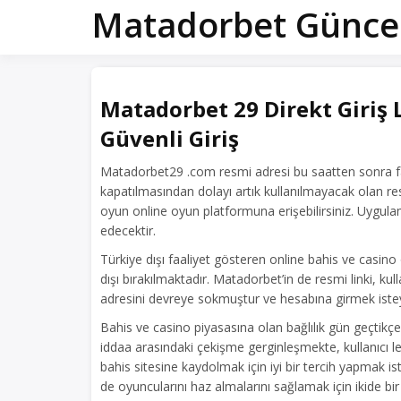
Skip
Matadorbet Güncel
to
content
Matadorbet 29 Direkt Giriş 
Güvenli Giriş
Matadorbet29 .com resmi adresi bu saatten sonra faa
kapatılmasından dolayı artık kullanılmayacak olan re
oyun online oyun platformuna erişebilirsiniz. Uygula
edecektir.
Türkiye dışı faaliyet gösteren online bahis ve casi
dışı bırakılmaktadır. Matadorbet’in de resmi linki, 
adresini devreye sokmuştur ve hesabına girmek isteye
Bahis ve casino piyasasına olan bağlılık gün geçtikçe
iddaa arasındaki çekişme gerginleşmekte, kullanıcı l
bahis sitesine kaydolmak için iyi bir tercih yapmak 
de oyuncularını haz almalarını sağlamak için ikide bir