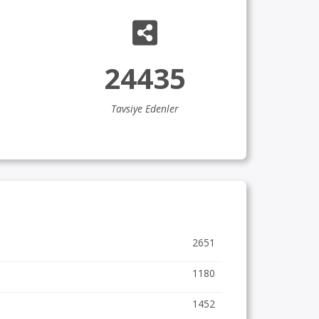
24435
Tavsiye Edenler
2651
1180
1452