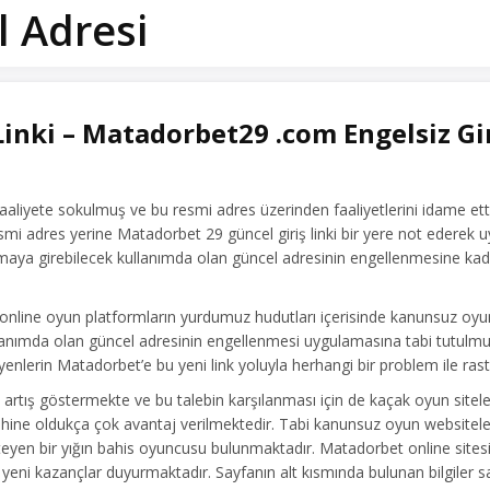
 Adresi
Linki – Matadorbet29 .com Engelsiz Gi
liyete sokulmuş ve bu resmi adres üzerinden faaliyetlerini idame ett
smi adres yerine Matadorbet 29 güncel giriş linki bir yere not ederek 
maya girebilecek kullanımda olan güncel adresinin engellenmesine kada
no online oyun platformların yurdumuz hudutları içerisinde kanunsuz oy
kullanımda olan güncel adresinin engellenmesi uygulamasına tabi tutul
nlerin Matadorbet’e bu yeni link yoluyla herhangi bir problem ile rastl
 artış göstermekte ve bu talebin karşılanması için de kaçak oyun sitele
ehine oldukça çok avantaj verilmektedir. Tabi kanunsuz oyun websitele
isteyen bir yığın bahis oyuncusu bulunmaktadır. Matadorbet online sites
 yeni kazançlar duyurmaktadır. Sayfanın alt kısmında bulunan bilgiler say