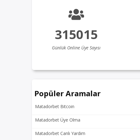
315015
Günlük Online Üye Sayısı
Popüler Aramalar
Matadorbet Bitcoin
Matadorbet Üye Olma
Matadorbet Canlı Yardım