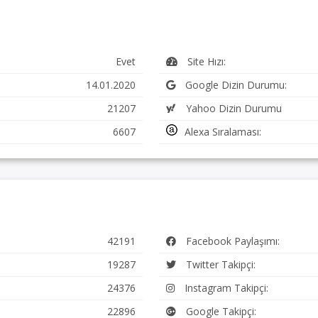
Evet
Site Hızı:
14.01.2020
Google Dizin Durumu:
21207
Yahoo Dizin Durumu
6607
Alexa Sıralaması:
i
42191
Facebook Paylaşımı:
19287
Twitter Takipçi:
24376
Instagram Takipçi:
22896
Google Takipçi: