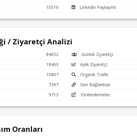
10510
Linkedin Paylaşımı:
ği / Ziyaretçi Analizi
84652
Günlük Ziyaretçi:
18463
Aylık Ziyaretçi:
10807
Organik Trafik:
7397
Geri Bağlantılar:
9713
Yönlendirmeler:
nım Oranları