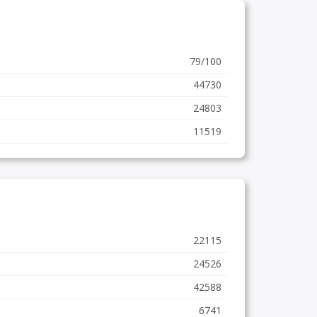
79/100
44730
24803
11519
22115
24526
42588
6741