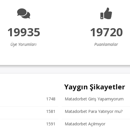
19935
19720
Üye Yorumları
Puanlamalar
Yaygın Şikayetler
1748
Matadorbet Giriş Yapamıyorum
1581
Matadorbet Para Yatırıyor mu?
1591
Matadorbet Açılmıyor