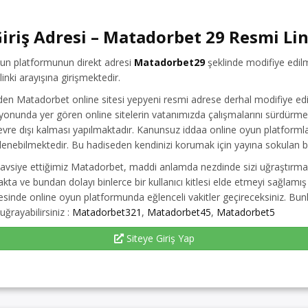
riş Adresi – Matadorbet 29 Resmi Lin
un platformunun direkt adresi
Matadorbet29
şeklinde modifiye edilmi
inki arayışına girişmektedir.
en Matadorbet online sitesi yepyeni resmi adrese derhal modifiye edi
zisyonunda yer gören online sitelerin vatanımızda çalışmalarını sürdü
devre dışı kalması yapılmaktadır. Kanunsuz iddaa online oyun platformla
bilmektedir. Bu hadiseden kendinizi korumak için yayına sokulan bu g
 tavsiye ettiğimiz Matadorbet, maddi anlamda nezdinde sizi uğraştırmaya
kta ve bundan dolayı binlerce bir kullanıcı kitlesi elde etmeyi sağlamış
esinde online oyun platformunda eğlenceli vakitler geçireceksiniz. Bu
ğrayabilirsiniz :
Matadorbet321
,
Matadorbet45
,
Matadorbet5
Siteye Giriş Yap