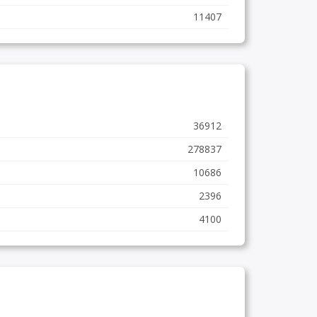
11407
36912
278837
10686
2396
4100