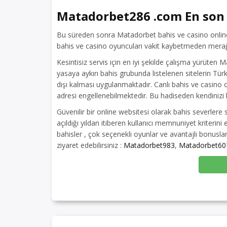
Matadorbet286 .com En son 
Bu süreden sonra Matadorbet bahis ve casino online 
bahis ve casino oyuncuları vakit kaybetmeden merağ
Kesintisiz servis için en iyi şekilde çalışma yürüten M
yasaya aykırı bahis grubunda listelenen sitelerin Tür
dışı kalması uygulanmaktadır. Canlı bahis ve casino
adresi engellenebilmektedir. Bu hadiseden kendinizi 
Güvenilir bir online websitesi olarak bahis severle
açıldığı yıldan itiberen kullanıcı memnuniyet kriter
bahisler , çok seçenekli oyunlar ve avantajlı bonusl
ziyaret edebilirsiniz :
Matadorbet983
,
Matadorbet60