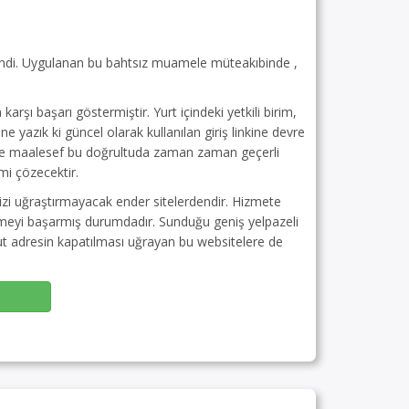
endi. Uygulanan bu bahtsız muamele müteakıbinde ,
arşı başarı göstermiştir. Yurt içindeki yetkili birim,
 yazık ki güncel olarak kullanılan giriş linkine devre
si de maalesef bu doğrultuda zaman zaman geçerli
mi çözecektir.
izi uğraştırmayacak ender sitelerdendir. Hizmete
 etmeyi başarmış durumdadır. Sunduğu geniş yelpazeli
cut adresin kapatılması uğrayan bu websitelere de