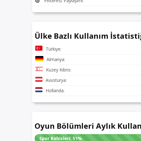
Pinterest Paylaşımı:
Ülke Bazlı Kullanım İstatisti
Türkiye:
Almanya:
Kuzey Kıbrıs:
Avusturya:
Hollanda:
Oyun Bölümleri Aylık Kulla
Spor Bahisleri:
51%