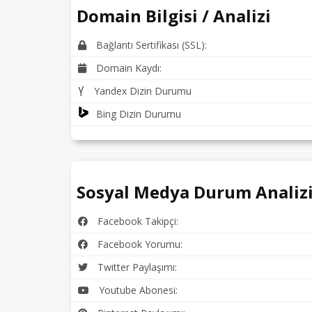
Domain Bilgisi / Analizi
Bağlantı Sertifikası (SSL):
Domain Kaydı:
Yandex Dizin Durumu
Bing Dizin Durumu
Sosyal Medya Durum Analiz
Facebook Takipçi:
Facebook Yorumu:
Twitter Paylaşımı:
Youtube Abonesi: