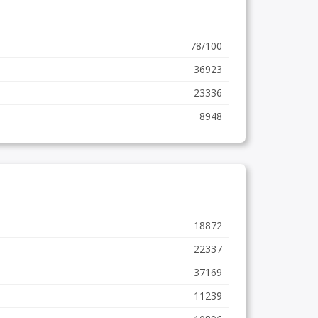
78/100
36923
23336
8948
18872
22337
37169
11239