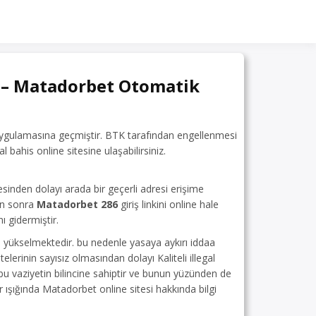
i – Matadorbet Otomatik
uygulamasına geçmiştir. BTK tarafından engellenmesi
bahis online sitesine ulaşabilirsiniz.
lmesinden dolayı arada bir geçerli adresi erişime
en sonra
Matadorbet 286
giriş linkini online hale
ı gidermiştir.
di yükselmektedir. bu nedenle yasaya aykırı iddaa
rinin sayısız olmasından dolayı Kaliteli illegal
bu vaziyetin bilincine sahiptir ve bunun yüzünden de
r ışığında Matadorbet online sitesi hakkında bilgi