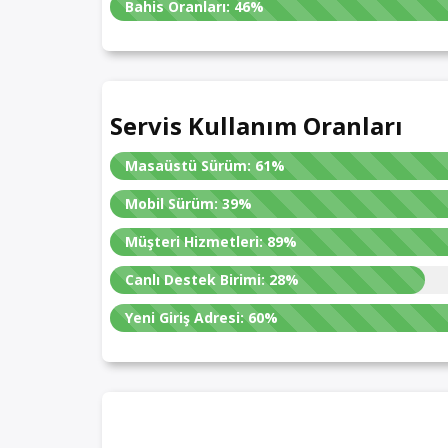
Bahis Oranları:
46%
Servis Kullanım Oranları
Masaüstü Sürüm:
61%
Mobil Sürüm:
39%
Müşteri Hizmetleri:
89%
Canlı Destek Birimi:
28%
Yeni Giriş Adresi:
60%