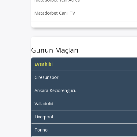
Matadorbet Canlı TV
Günün Maçları
Evsahibi
Giresunspor
Ankara Keçiörengücü
Valladolid
Liverpool
Torino