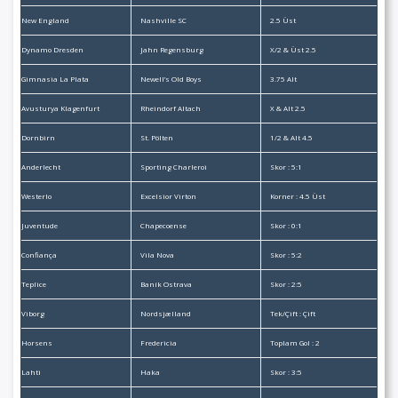
New England
Nashville SC
2.5 Üst
Dynamo Dresden
Jahn Regensburg
X/2 & Üst 2.5
Gimnasia La Plata
Newell’s Old Boys
3.75 Alt
Avusturya Klagenfurt
Rheindorf Altach
X & Alt 2.5
Dornbirn
St. Pölten
1/2 & Alt 4.5
Anderlecht
Sporting Charleroi
Skor : 5:1
Westerlo
Excelsior Virton
Korner : 4.5 Üst
Juventude
Chapecoense
Skor : 0:1
Confiança
Vila Nova
Skor : 5:2
Teplice
Baník Ostrava
Skor : 2:5
Viborg
Nordsjælland
Tek/Çift : Çift
Horsens
Fredericia
Toplam Gol : 2
Lahti
Haka
Skor : 3:5