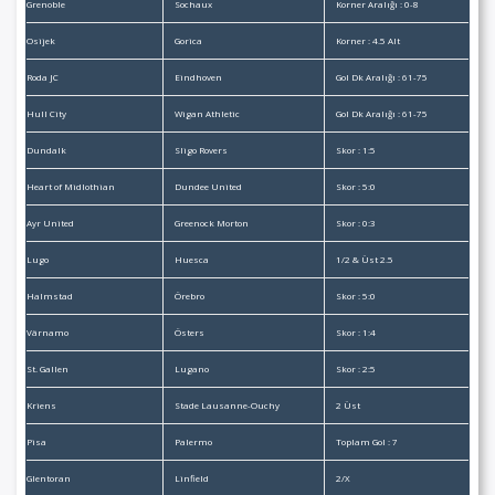
Grenoble
Sochaux
Korner Aralığı : 0-8
Osijek
Gorica
Korner : 4.5 Alt
Roda JC
Eindhoven
Gol Dk Aralığı : 61-75
Hull City
Wigan Athletic
Gol Dk Aralığı : 61-75
Dundalk
Sligo Rovers
Skor : 1:5
Heart of Midlothian
Dundee United
Skor : 5:0
Ayr United
Greenock Morton
Skor : 0:3
Lugo
Huesca
1/2 & Üst 2.5
Halmstad
Örebro
Skor : 5:0
Värnamo
Östers
Skor : 1:4
St. Gallen
Lugano
Skor : 2:5
Kriens
Stade Lausanne-Ouchy
2 Üst
Pisa
Palermo
Toplam Gol : 7
Glentoran
Linfield
2/X