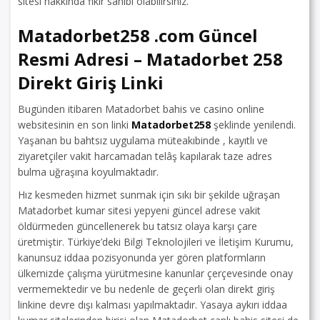
sitesi hakkında fikir sahibi olabilirsiniz.
Matadorbet258 .com Güncel
Resmi Adresi – Matadorbet 258
Direkt Giriş Linki
Bugünden itibaren Matadorbet bahis ve casino online
websitesinin en son linki
Matadorbet258
şeklinde yenilendi.
Yaşanan bu bahtsız uygulama müteakıbinde , kayıtlı ve
ziyaretçiler vakit harcamadan telâş kapılarak taze adres
bulma uğraşına koyulmaktadır.
Hız kesmeden hizmet sunmak için sıkı bir şekilde uğraşan
Matadorbet kumar sitesi yepyeni güncel adrese vakit
öldürmeden güncellenerek bu tatsız olaya karşı çare
üretmiştir. Türkiye’deki Bilgi Teknolojileri ve İletişim Kurumu,
kanunsuz iddaa pozisyonunda yer gören platformların
ülkemizde çalışma yürütmesine kanunlar çerçevesinde onay
vermemektedir ve bu nedenle de geçerli olan direkt giriş
linkine devre dışı kalması yapılmaktadır. Yasaya aykırı iddaa