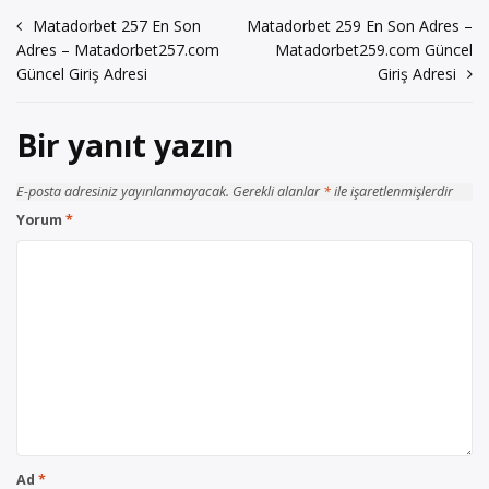
Yazı
Matadorbet 257 En Son
Matadorbet 259 En Son Adres –
Adres – Matadorbet257.com
Matadorbet259.com Güncel
gezinmesi
Güncel Giriş Adresi
Giriş Adresi
Bir yanıt yazın
E-posta adresiniz yayınlanmayacak.
Gerekli alanlar
*
ile işaretlenmişlerdir
Yorum
*
Ad
*