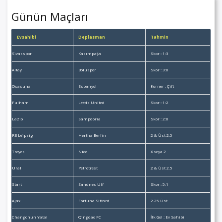
Günün Maçları
Evsahibi
Deplasman
Tahmin
Sivasspor
Kasımpaşa
Skor : 1:3
Altay
Boluspor
Skor : 3:0
Osasuna
Espanyol
Korner : Çift
Fulham
Leeds United
Skor : 1:2
Lazio
Sampdoria
Skor : 2:0
RB Leipzig
Hertha Berlin
2 & Üst 2.5
Troyes
Nice
X veya 2
Ural
Petrotrest
2 & Üst 2.5
Start
Sandnes Ulf
Skor : 5:1
Ajax
Fortuna Sittard
2.25 Üst
Changchun Yatai
Qingdao FC
İlk Gol : Ev Sahibi