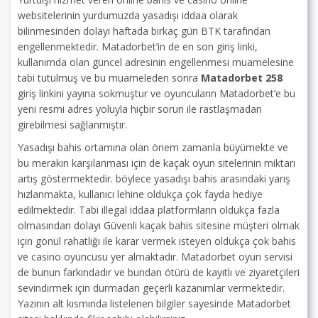
websitelerinin yurdumuzda yasadışı iddaa olarak
bilinmesinden dolayı haftada birkaç gün BTK tarafından
engellenmektedir. Matadorbet’in de en son giriş linki,
kullanımda olan güncel adresinin engellenmesi muamelesine
tabi tutulmuş ve bu muameleden sonra
Matadorbet 258
giriş linkini yayına sokmuştur ve oyuncuların Matadorbet’e bu
yeni resmi adres yoluyla hiçbir sorun ile rastlaşmadan
girebilmesi sağlanmıştır.
Yasadışı bahis ortamına olan önem zamanla büyümekte ve
bu merakın karşılanması için de kaçak oyun sitelerinin miktarı
artış göstermektedir. böylece yasadışı bahis arasındaki yarış
hızlanmakta, kullanıcı lehine oldukça çok fayda hediye
edilmektedir. Tabi illegal iddaa platformların oldukça fazla
olmasından dolayı Güvenli kaçak bahis sitesine müşteri olmak
için gönül rahatlığı ile karar vermek isteyen oldukça çok bahis
ve casino oyuncusu yer almaktadır. Matadorbet oyun servisi
de bunun farkındadır ve bundan ötürü de kayıtlı ve ziyaretçileri
sevindirmek için durmadan geçerli kazanımlar vermektedir.
Yazının alt kısmında listelenen bilgiler sayesinde Matadorbet