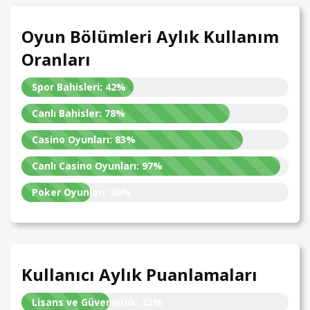
Oyun Bölümleri Aylık Kullanım
Oranları
Spor Bahisleri:
42%
Canlı Bahisler:
78%
Casino Oyunları:
83%
Canlı Casino Oyunları:
97%
Poker Oyunları:
26%
Kullanıcı Aylık Puanlamaları
Lisans ve Güvenilirlik:
33%