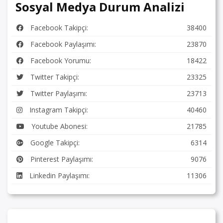
Sosyal Medya Durum Analizi
Facebook Takipçi:
38400
Facebook Paylaşımı:
23870
Facebook Yorumu:
18422
Twitter Takipçi:
23325
Twitter Paylaşımı:
23713
Instagram Takipçi:
40460
Youtube Abonesi:
21785
Google Takipçi:
6314
Pinterest Paylaşımı:
9076
Linkedin Paylaşımı:
11306