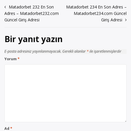
Yazı
Matadorbet 232 En Son
Matadorbet 234 En Son Adres –
Adres – Matadorbet232.com
Matadorbet234.com Güncel
gezinmesi
Güncel Giriş Adresi
Giriş Adresi
Bir yanıt yazın
E-posta adresiniz yayınlanmayacak.
Gerekli alanlar
*
ile işaretlenmişlerdir
Yorum
*
Ad
*