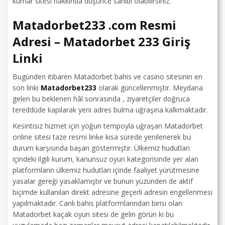
kumar sitesi hakkında düşünce sahibi olabilirsiniz.
Matadorbet233 .com Resmi
Adresi – Matadorbet 233 Giriş
Linki
Bugünden itibaren Matadorbet bahis ve casino sitesinin en
son linki
Matadorbet233
olarak güncellenmiştir. Meydana
gelen bu beklenen hâl sonrasında , ziyaretçiler doğruca
tereddüde kapılarak yeni adres bulma uğraşına kalkmaktadır.
Kesintisiz hizmet için yoğun tempoyla uğraşan Matadorbet
online sitesi taze resmi linke kısa sürede yenilenerek bu
durum karşısında başarı göstermiştir. Ülkemiz hudutları
içindeki ilgili kurum, kanunsuz oyun kategorisinde yer alan
platformların ülkemiz hudutları içinde faaliyet yürütmesine
yasalar gereği yasaklamıştır ve bunun yüzünden de aktif
biçimde kullanılan direkt adresine geçerli adresin engellenmesi
yapılmaktadır. Canlı bahis platformlarından birisi olan
Matadorbet kaçak oyun sitesi de gelin görün ki bu