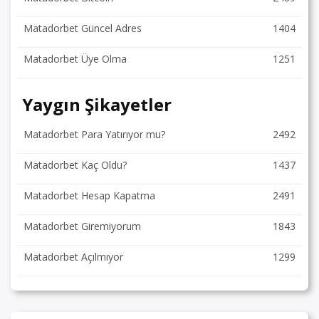
Matadorbet Güncel Adres
1404
Matadorbet Üye Olma
1251
Yaygın Şikayetler
Matadorbet Para Yatırıyor mu?
2492
Matadorbet Kaç Oldu?
1437
Matadorbet Hesap Kapatma
2491
Matadorbet Giremiyorum
1843
Matadorbet Açılmıyor
1299