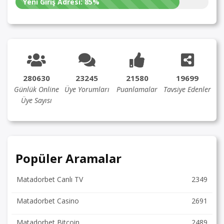
Yeni Giriş Adresi:
85%
280630
23245
21580
19699
Günlük Online
Üye Yorumları
Puanlamalar
Tavsiye Edenler
Üye Sayısı
Popüler Aramalar
Matadorbet Canlı TV
2349
Matadorbet Casino
2691
Matadorbet Bitcoin
2489