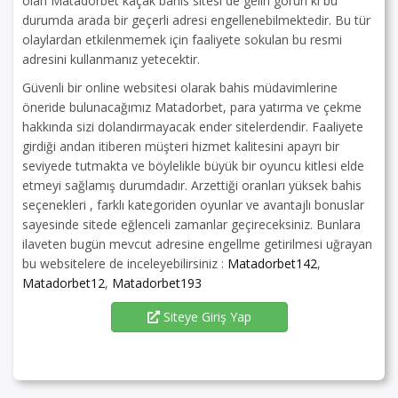
olan Matadorbet kaçak bahis sitesi de gelin görün ki bu
durumda arada bir geçerli adresi engellenebilmektedir. Bu tür
olaylardan etkilenmemek için faaliyete sokulan bu resmi
adresini kullanmanız yetecektir.
Güvenli bir online websitesi olarak bahis müdavimlerine
öneride bulunacağımız Matadorbet, para yatırma ve çekme
hakkında sizi dolandırmayacak ender sitelerdendir. Faaliyete
girdiği andan itiberen müşteri hizmet kalitesini apayrı bir
seviyede tutmakta ve böylelikle büyük bir oyuncu kitlesi elde
etmeyi sağlamış durumdadır. Arzettiği oranları yüksek bahis
seçenekleri , farklı kategoriden oyunlar ve avantajlı bonuslar
sayesinde sitede eğlenceli zamanlar geçireceksiniz. Bunlara
ilaveten bugün mevcut adresine engellme getirilmesi uğrayan
bu websitelere de inceleyebilirsiniz :
Matadorbet142
,
Matadorbet12
,
Matadorbet193
Siteye Giriş Yap