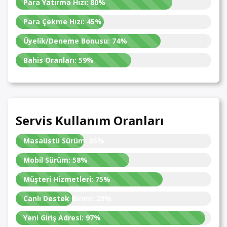
Para Yatırma Hızı:
80%
Para Çekme Hızı:
45%
Üyelik/Deneme Bonusu:
74%
Bahis Oranları:
59%
Servis Kullanım Oranları
Masaüstü Sürüm:
35%
Mobil Sürüm:
58%
Müşteri Hizmetleri:
75%
Canlı Destek Birimi:
29%
Yeni Giriş Adresi:
97%