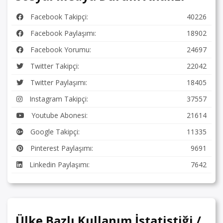
Facebook Takipçi:
40226
Facebook Paylaşımı:
18902
Facebook Yorumu:
24697
Twitter Takipçi:
22042
Twitter Paylaşımı:
18405
Instagram Takipçi:
37557
Youtube Abonesi:
21614
Google Takipçi:
11335
Pinterest Paylaşımı:
9691
Linkedin Paylaşımı:
7642
Ülke Bazlı Kullanım İstatistiği /