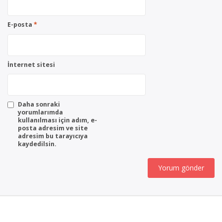
E-posta
*
İnternet sitesi
Daha sonraki
yorumlarımda
kullanılması için adım, e-
posta adresim ve site
adresim bu tarayıcıya
kaydedilsin.