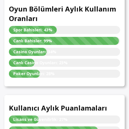
Oyun Bölümleri Aylık Kullanım
Oranları
Spor Bahisleri:
43%
Canlı Bahisler:
99%
Casino Oyunları:
34%
Canlı Casino Oyunları:
23%
Poker Oyunları:
28%
Kullanıcı Aylık Puanlamaları
Lisans ve Güvenilirlik:
27%