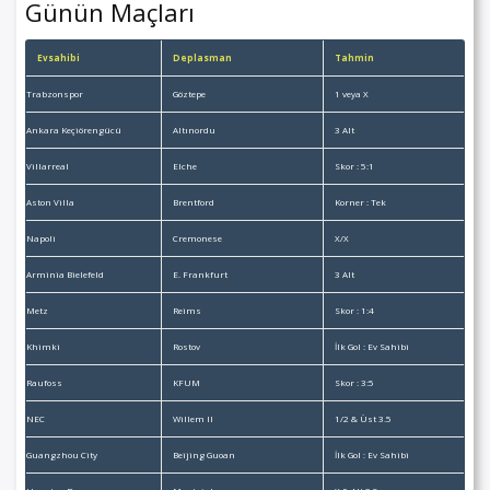
Günün Maçları
Evsahibi
Deplasman
Tahmin
Trabzonspor
Göztepe
1 veya X
Ankara Keçiörengücü
Altınordu
3 Alt
Villarreal
Elche
Skor : 5:1
Aston Villa
Brentford
Korner : Tek
Napoli
Cremonese
X/X
Arminia Bielefeld
E. Frankfurt
3 Alt
Metz
Reims
Skor : 1:4
Khimki
Rostov
İlk Gol : Ev Sahibi
Raufoss
KFUM
Skor : 3:5
NEC
Willem II
1/2 & Üst 3.5
Guangzhou City
Beijing Guoan
İlk Gol : Ev Sahibi