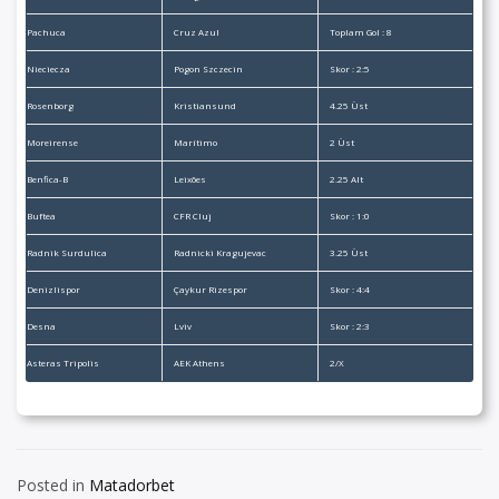
Pachuca
Cruz Azul
Toplam Gol : 8
Nieciecza
Pogon Szczecin
Skor : 2:5
Rosenborg
Kristiansund
4.25 Üst
Moreirense
Marítimo
2 Üst
Benfica-B
Leixões
2.25 Alt
Buftea
CFR Cluj
Skor : 1:0
Radnik Surdulica
Radnicki Kragujevac
3.25 Üst
Denizlispor
Çaykur Rizespor
Skor : 4:4
Desna
Lviv
Skor : 2:3
Asteras Tripolis
AEK Athens
2/X
Posted in
Matadorbet