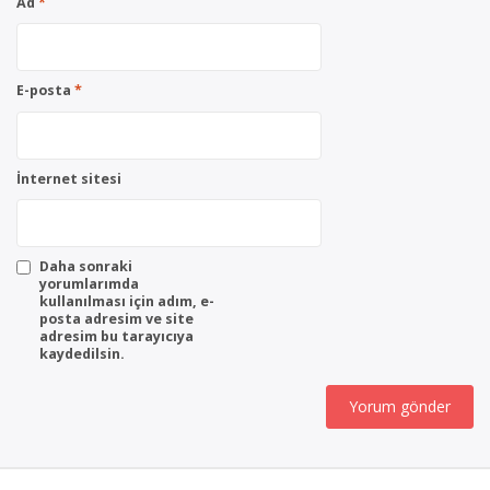
Ad
*
E-posta
*
İnternet sitesi
Daha sonraki
yorumlarımda
kullanılması için adım, e-
posta adresim ve site
adresim bu tarayıcıya
kaydedilsin.