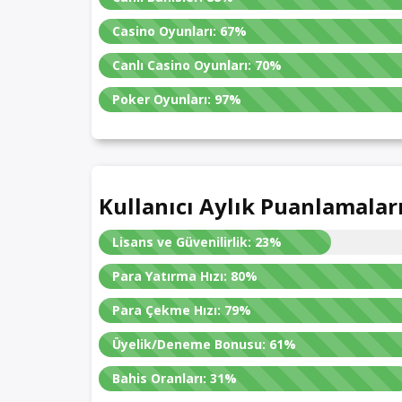
Casino Oyunları:
67%
Canlı Casino Oyunları:
70%
Poker Oyunları:
97%
Kullanıcı Aylık Puanlamalar
Lisans ve Güvenilirlik:
23%
Para Yatırma Hızı:
80%
Para Çekme Hızı:
79%
Üyelik/Deneme Bonusu:
61%
Bahis Oranları:
31%