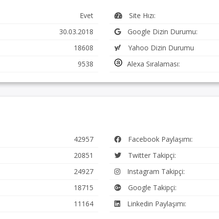
Evet
Site Hızı:
30.03.2018
Google Dizin Durumu:
18608
Yahoo Dizin Durumu
9538
Alexa Sıralaması:
i
42957
Facebook Paylaşımı:
20851
Twitter Takipçi:
24927
Instagram Takipçi:
18715
Google Takipçi:
11164
Linkedin Paylaşımı: