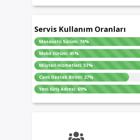
Servis Kullanım Oranları
Masaüstü Sürüm:
76%
Mobil Sürüm:
45%
Müşteri Hizmetleri:
53%
Canlı Destek Birimi:
27%
Yeni Giriş Adresi:
69%