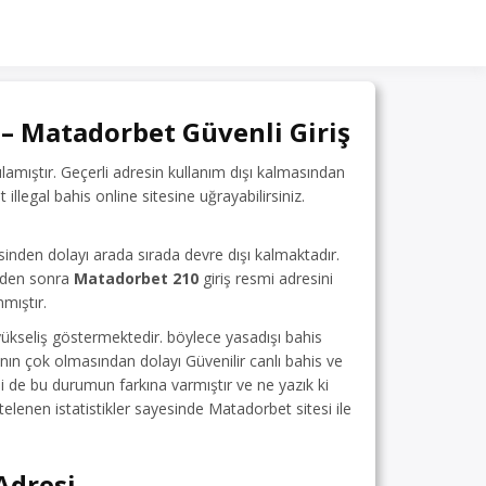
– Matadorbet Güvenli Giriş
lamıştır. Geçerli adresin kullanım dışı kalmasından
legal bahis online sitesine uğrayabilirsiniz.
sinden dolayı arada sırada devre dışı kalmaktadır.
leden sonra
Matadorbet 210
giriş resmi adresini
mıştır.
 yükseliş göstermektedir. böylece yasadışı bahis
nın çok olmasından dolayı Güvenilir canlı bahis ve
i de bu durumun farkına varmıştır ve ne yazık ki
lenen istatistikler sayesinde Matadorbet sitesi ile
Adresi