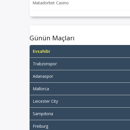
Matadorbet Casino
Günün Maçları
Evsahibi
Trabzonspor
Adanaspor
Mallorca
Leicester City
Sampdoria
Freiburg