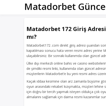
Skip
Matadorbet Güncel
to
content
Matadorbet 172 Giriş Adresi
mı?
Matadorbet172 .com direkt giriş adresi şuandan so
kapatılması sonucu hata veren resmi adres yerine Ma
ulaşabilirsiniz. Bir sonraki kullanımda olan güncel a
Ülke dışı merkezli online bahis ve casino websiteleri
de şimdiki resmi linki, kullanımda olan güncel adre
müşterilerin Matadorbet’e bu yeni resmi adres üzerin
Kaçak iddaa kesimine olan arz zamanla büyüme göster
oyun arasındaki rekabet kızışmakta, müşteri lehine sa
için doğru bir tercih yapmak isteyen oldukça çok o
almalarını sağlamak için daima resmi kazanımlar sunm