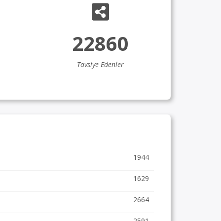
22860
Tavsiye Edenler
1944
1629
2664
2591