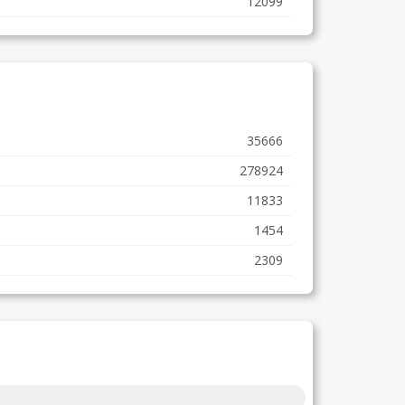
12099
35666
278924
11833
1454
2309