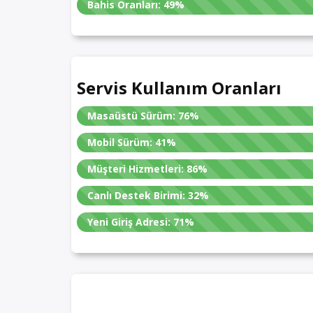
Bahis Oranları:
49%
Servis Kullanım Oranları
Masaüstü Sürüm:
76%
Mobil Sürüm:
41%
Müşteri Hizmetleri:
86%
Canlı Destek Birimi:
32%
Yeni Giriş Adresi:
71%