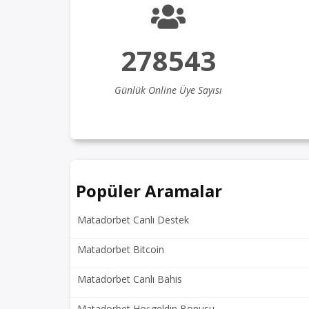
278543
Günlük Online Üye Sayısı
Popüler Aramalar
Matadorbet Canlı Destek
Matadorbet Bitcoin
Matadorbet Canlı Bahis
Matadorbet Hoşgeldin Bonusu