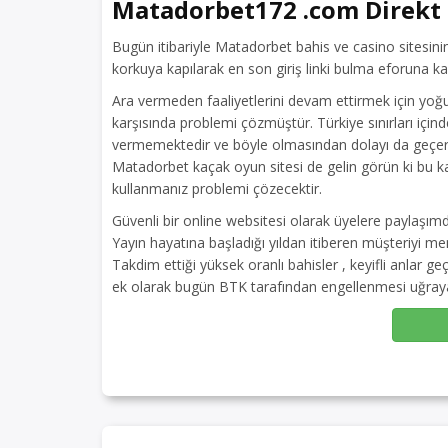
Matadorbet172 .com Direkt G
Bugün itibariyle Matadorbet bahis ve casino sitesinin
korkuya kapılarak en son giriş linki bulma eforuna k
Ara vermeden faaliyetlerini devam ettirmek için yo
karşısında problemi çözmüştür. Türkiye sınırları içi
vermemektedir ve böyle olmasından dolayı da geçerli
Matadorbet kaçak oyun sitesi de gelin görün ki bu ka
kullanmanız problemi çözecektir.
Güvenli bir online websitesi olarak üyelere paylaşım
Yayın hayatına başladığı yıldan itiberen müşteriyi m
Takdim ettiği yüksek oranlı bahisler , keyifli anlar 
ek olarak bugün BTK tarafından engellenmesi uğrayan