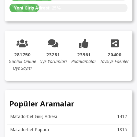
Yeni Giriş Adresi:
25%
281750
23281
23961
20400
Günlük Online
Üye Yorumları
Puanlamalar
Tavsiye Edenler
Üye Sayısı
Popüler Aramalar
Matadorbet Giriş Adresi
1412
Matadorbet Papara
1815