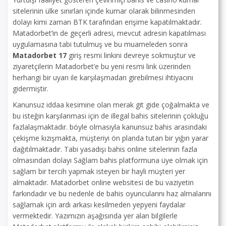
sitelerinin ülke sınırları içinde kumar olarak bilinmesinden
dolayı kimi zaman BTK tarafından erişime kapatılmaktadır.
Matadorbet’in de geçerli adresi, mevcut adresin kapatılması
uygulamasına tabi tutulmuş ve bu muameleden sonra
Matadorbet 17
giriş resmi linkini devreye sokmuştur ve
ziyaretçilerin Matadorbet’e bu yeni resmi link üzerinden
herhangi bir uyarı ile karşılaşmadan girebilmesi ihtiyacını
gidermiştir.
Kanunsuz iddaa kesimine olan merak git gide çoğalmakta ve
bu isteğin karşılanması için de illegal bahis sitelerinin çokluğu
fazlalaşmaktadır. böyle olmasıyla kanunsuz bahis arasındaki
çekişme kızışmakta, müşteriyi ön planda tutan bir yığın yarar
dağıtılmaktadır. Tabi yasadışı bahis online sitelerinin fazla
olmasından dolayı Sağlam bahis platformuna üye olmak için
sağlam bir tercih yapmak isteyen bir hayli müşteri yer
almaktadır. Matadorbet online websitesi de bu vaziyetin
farkındadır ve bu nedenle de bahis oyuncularını haz almalarını
sağlamak için ardı arkası kesilmeden yepyeni faydalar
vermektedir. Yazımızın aşağısında yer alan bilgilerle