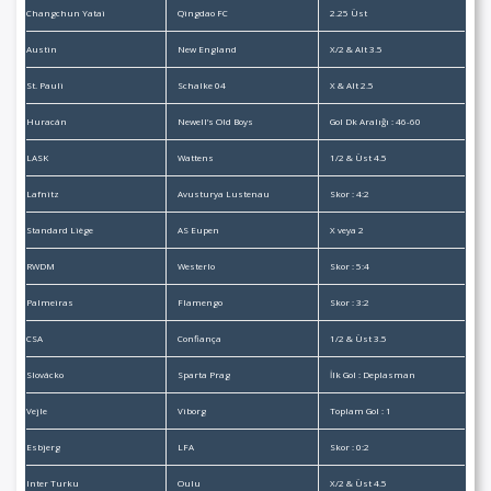
Changchun Yatai
Qingdao FC
2.25 Üst
Austin
New England
X/2 & Alt 3.5
St. Pauli
Schalke 04
X & Alt 2.5
Huracán
Newell’s Old Boys
Gol Dk Aralığı : 46-60
LASK
Wattens
1/2 & Üst 4.5
Lafnitz
Avusturya Lustenau
Skor : 4:2
Standard Liège
AS Eupen
X veya 2
RWDM
Westerlo
Skor : 5:4
Palmeiras
Flamengo
Skor : 3:2
CSA
Confiança
1/2 & Üst 3.5
Slovácko
Sparta Prag
İlk Gol : Deplasman
Vejle
Viborg
Toplam Gol : 1
Esbjerg
LFA
Skor : 0:2
Inter Turku
Oulu
X/2 & Üst 4.5