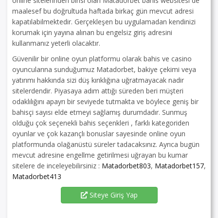
online sitelerinden birisi olan Matadorbet bahis websitesi de
maalesef bu doğrultuda haftada birkaç gün mevcut adresi
kapatılabilmektedir. Gerçekleşen bu uygulamadan kendinizi
korumak için yayına alınan bu engelsiz giriş adresini
kullanmanız yeterli olacaktır.
Güvenilir bir online oyun platformu olarak bahis ve casino
oyuncularına sunduğumuz Matadorbet, bakiye çekimi veya
yatırımı hakkında sizi düş kırıklığına uğratmayacak nadir
sitelerdendir. Piyasaya adım attığı süreden beri müşteri
odaklılığını apayrı bir seviyede tutmakta ve böylece geniş bir
bahisçi sayısı elde etmeyi sağlamış durumdadır. Sunmuş
olduğu çok seçenekli bahis seçenkleri , farklı kategoriden
oyunlar ve çok kazançlı bonuslar sayesinde online oyun
platformunda olağanüstü süreler tadacaksınız. Ayrıca bugün
mevcut adresine engellme getirilmesi uğrayan bu kumar
sitelere de inceleyebilirsiniz :
Matadorbet803
,
Matadorbet157
,
Matadorbet413
Siteye Giriş Yap