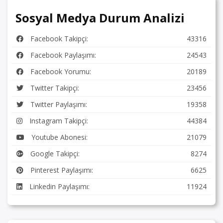
Sosyal Medya Durum Analizi
Facebook Takipçi:
43316
Facebook Paylaşımı:
24543
Facebook Yorumu:
20189
Twitter Takipçi:
23456
Twitter Paylaşımı:
19358
Instagram Takipçi:
44384
Youtube Abonesi:
21079
Google Takipçi:
8274
Pinterest Paylaşımı:
6625
Linkedin Paylaşımı:
11924