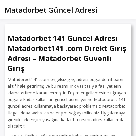
Skip
Matadorbet Güncel Adresi
to
content
Matadorbet 141 Güncel Adresi –
Matadorbet141 .com Direkt Giriş
Adresi – Matadorbet Güvenli
Giriş
Matadorbet141 .com engelsiz giriş adresi bugünden itibaren
aktif hale getirilmiş ve bu resmi link vasıtasıyla faaliyetlerini
idame ettirme kararı vermiştir. Erişim engellemesine uğrayan
bugüne kadar kullanılan güncel adres yerine Matadorbet 141
güncel adres kullanmaya başlayarak problemsiz Matadorbet
illegal iddaa websitesine erişim sağlayabilirsiniz. Uygulamaya
girebilecek erişim yasağına kadar bu resmi adres kullanımda
olacaktır.
Ülke dışı faaliyet gösteren online bahis ve casino online