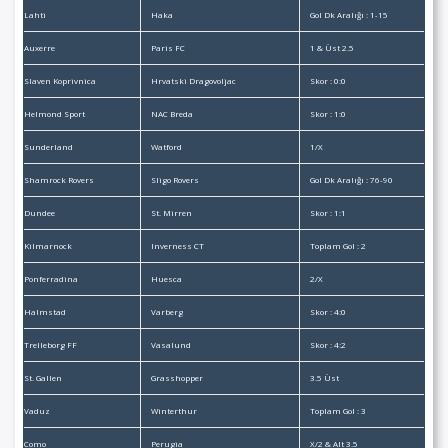
Lahti
Haka
Gol Dk Aralığı : 1-15
Auxerre
Paris FC
1 & Üst 2.5
Slaven Koprivnica
Hrvatski Dragovoljac
Skor : 0:0
Helmond Sport
NAC Breda
Skor : 1:0
Sunderland
Watford
1/X
Shamrock Rovers
Sligo Rovers
Gol Dk Aralığı : 76-90
Dundee
St. Mirren
Skor : 1:1
Kilmarnock
Inverness CT
Toplam Gol : 2
Ponferradina
Huesca
2/X
Halmstad
Varberg
Skor : 4:0
Trelleborg FF
Vasalund
Skor : 4:2
St. Gallen
Grasshopper
3.5 Üst
Vaduz
Winterthur
Toplam Gol : 3
Como
Perugia
X/2 & Alt 3.5