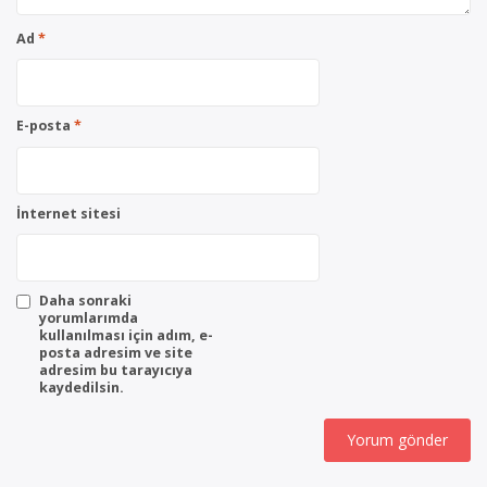
Ad
*
E-posta
*
İnternet sitesi
Daha sonraki
yorumlarımda
kullanılması için adım, e-
posta adresim ve site
adresim bu tarayıcıya
kaydedilsin.