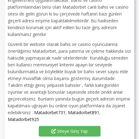
engellenmesi uygulanmaktadır. Bahis ve casino
platformlarından birisi olan Matadorbet canlı bahis ve casino
sitesi de gelin görün ki bu çerçevede haftanın bazı günleri
geçerli adresi erişime kapatılabilmektedir. Bu hadiseden
kendinizi korumak için aktif edilen bu taze giriş adresini
kullanmanız gerekir.
Güvenli bir website olarak bahis ve casino oyuncularına
önerdiğimiz Matadorbet, para yatırma ve çekme hakkında sizi
haksızlık yapmayacak nadir sitelerdendir. Kurulduğu seneden
beri kullanıcı memnuniyet kriterini apayrı bir seviyede
bulundurmakta ve böylelikle büyük bir bahis sever sayısı elde
etmeyi muvaffak olma başarısı göstermiş durumdadır.
Takdim ettiği geniş yelpazeli bahisler , farklı kategoriden
oyunlar ve avantajlı bonuslar sayesinde sitede zevkli anlar
geçireceksiniz. Bunların yanında bugün geçerli adresin erişime
kapatılması uğrayan bu online oyun platformlara da ziyaret
edebilirsiniz :
Matadorbet731
,
Matadorbet891
,
Matadorbet925
Siteye Giriş Yap