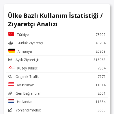
Ülke Bazlı Kullanım İstatistiği /
Ziyaretçi Analizi
Türkiye:
78609
Günlük Ziyaretçi:
40704
Almanya:
20869
Aylık Ziyaretçi:
315068
Kuzey Kıbrıs:
7304
Organik Trafik:
7979
Avusturya:
11814
Geri Bağlantılar:
2601
Hollanda:
11354
Yönlendirmeler:
3005