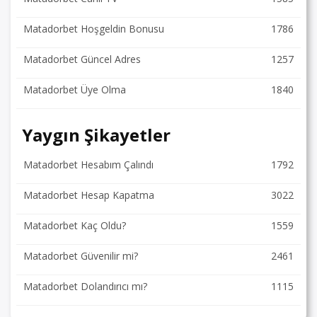
Matadorbet Hoşgeldin Bonusu
1786
Matadorbet Güncel Adres
1257
Matadorbet Üye Olma
1840
Yaygın Şikayetler
Matadorbet Hesabım Çalındı
1792
Matadorbet Hesap Kapatma
3022
Matadorbet Kaç Oldu?
1559
Matadorbet Güvenilir mi?
2461
Matadorbet Dolandırıcı mı?
1115