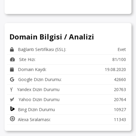
Domain Bilgisi / Analizi
Bağlantı Sertifikası (SSL):
Evet
Site Hızı:
81/100
Domain Kaydı:
19.08.2020
Google Dizin Durumu:
42660
Yandex Dizin Durumu
20763
Yahoo Dizin Durumu
20764
Bing Dizin Durumu
10927
Alexa Sıralaması:
11343