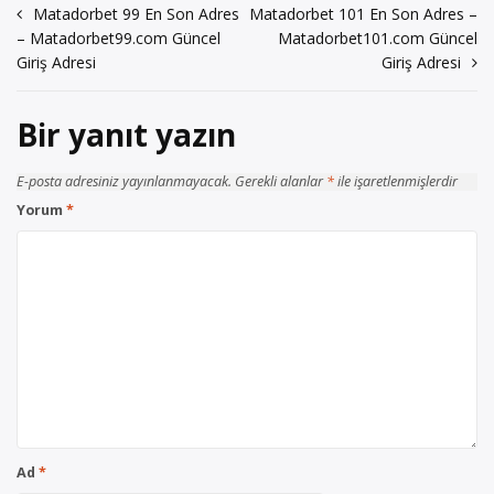
Yazı
Matadorbet 99 En Son Adres
Matadorbet 101 En Son Adres –
– Matadorbet99.com Güncel
Matadorbet101.com Güncel
gezinmesi
Giriş Adresi
Giriş Adresi
Bir yanıt yazın
E-posta adresiniz yayınlanmayacak.
Gerekli alanlar
*
ile işaretlenmişlerdir
Yorum
*
Ad
*