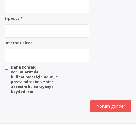
E-posta
*
İnternet sitesi
Daha sonraki
yorumlarımda
kullanılması için adım, e-
posta adresim ve site
adresim bu tarayıcıya
kaydedilsin.