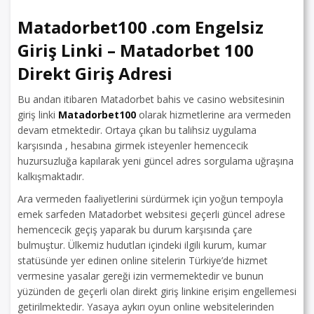
Matadorbet100 .com Engelsiz
Giriş Linki – Matadorbet 100
Direkt Giriş Adresi
Bu andan itibaren Matadorbet bahis ve casino websitesinin
giriş linki
Matadorbet100
olarak hizmetlerine ara vermeden
devam etmektedir. Ortaya çıkan bu talihsiz uygulama
karşısında , hesabına girmek isteyenler hemencecik
huzursuzluğa kapılarak yeni güncel adres sorgulama uğraşına
kalkışmaktadır.
Ara vermeden faaliyetlerini sürdürmek için yoğun tempoyla
emek sarfeden Matadorbet websitesi geçerli güncel adrese
hemencecik geçiş yaparak bu durum karşısında çare
bulmuştur. Ülkemiz hudutları içindeki ilgili kurum, kumar
statüsünde yer edinen online sitelerin Türkiye’de hizmet
vermesine yasalar gereği izin vermemektedir ve bunun
yüzünden de geçerli olan direkt giriş linkine erişim engellemesi
getirilmektedir. Yasaya aykırı oyun online websitelerinden