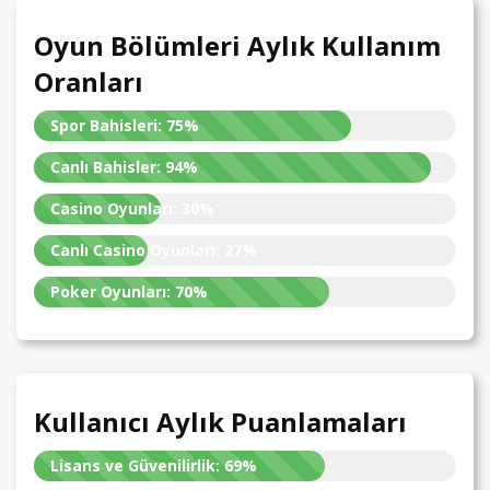
Oyun Bölümleri Aylık Kullanım
Oranları
Spor Bahisleri:
75%
Canlı Bahisler:
94%
Casino Oyunları:
30%
Canlı Casino Oyunları:
27%
Poker Oyunları:
70%
Kullanıcı Aylık Puanlamaları
Lisans ve Güvenilirlik:
69%