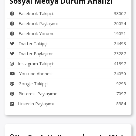
Sosyal Medya Durum Analizi
Facebook Takipçi:
38007
Facebook Paylaşımı:
20054
Facebook Yorumu:
19051
Twitter Takipçi:
24493
Twitter Paylaşımı:
23287
Instagram Takipçi:
41897
Youtube Abonesi:
24050
Google Takipçi:
9295
Pinterest Paylaşımı:
7097
Linkedin Paylaşımı:
8384