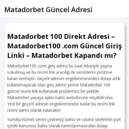
Skip
Matadorbet Güncel Adresi
to
content
Matadorbet 100 Direkt Adresi –
Matadorbet100 .com Güncel Giriş
Linki – Matadorbet Kapandı mı?
Matadorbet100 .com giriş adresi bu saat itibariyle yayına
sokulmuş ve bu resmi link aracılığı ile servislerini yürütme
kararı vermiştir. Geçerli adresin engellenmesinden dolayı artık
kullanılmayacak olan giriş adresi yerine Matadorbet 100
güncel resmi link kullanarak problemsiz bir şekilde
Matadorbet yasaya aykırı bahis websitesine erişebilirsiniz.
Yeni bir geçerli adresin engellenmesine kadar bu resmi link
resmi adres olarak kalacaktır.
Yurtdışı hizmet veren çevirimiçi bahis ve casino sitelerinin yurt
içinde kanunsuz bahis olarak tanımlanmasından dolayı