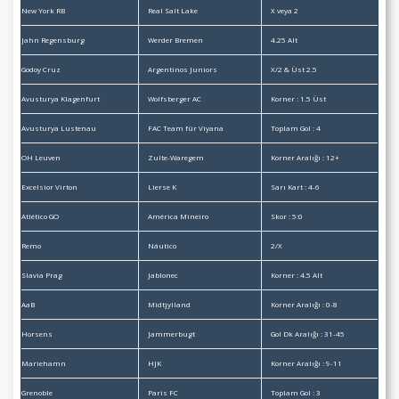
New York RB
Real Salt Lake
X veya 2
Jahn Regensburg
Werder Bremen
4.25 Alt
Godoy Cruz
Argentinos Juniors
X/2 & Üst 2.5
Avusturya Klagenfurt
Wolfsberger AC
Korner : 1.5 Üst
Avusturya Lustenau
FAC Team für Viyana
Toplam Gol : 4
OH Leuven
Zulte-Waregem
Korner Aralığı : 12+
Excelsior Virton
Lierse K
Sarı Kart : 4-6
Atlético GO
América Mineiro
Skor : 5:0
Remo
Náutico
2/X
Slavia Prag
Jablonec
Korner : 4.5 Alt
AaB
Midtjylland
Korner Aralığı : 0-8
Horsens
Jammerbugt
Gol Dk Aralığı : 31-45
Mariehamn
HJK
Korner Aralığı : 9-11
Grenoble
Paris FC
Toplam Gol : 3