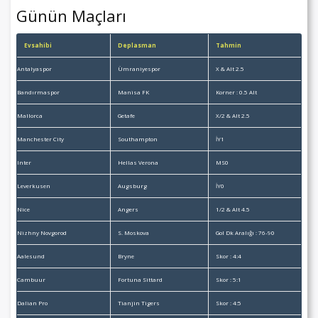
Günün Maçları
Evsahibi
Deplasman
Tahmin
Antalyaspor
Ümraniyespor
X & Alt 2.5
Bandırmaspor
Manisa FK
Korner : 0.5 Alt
Mallorca
Getafe
X/2 & Alt 2.5
Manchester City
Southampton
İY1
Inter
Hellas Verona
MS0
Leverkusen
Augsburg
İY0
Nice
Angers
1/2 & Alt 4.5
Nizhny Novgorod
S. Moskova
Gol Dk Aralığı : 76-90
Aalesund
Bryne
Skor : 4:4
Cambuur
Fortuna Sittard
Skor : 5:1
Dalian Pro
Tianjin Tigers
Skor : 4:5