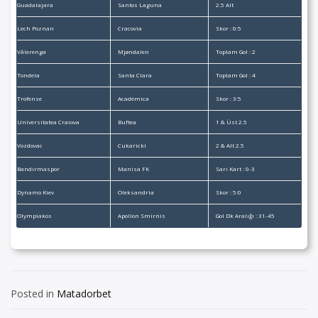
Guadalajara
Santos Laguna
2.5 Alt
Lech Poznan
Cracovia
Skor : 0:5
Vålerenga
Mjøndalen
Toplam Gol : 2
Tondela
Santa Clara
Toplam Gol : 4
Trofense
Académica
Skor : 3:5
Universitatea Craiova
Buftea
1 & Üst 2.5
Vozdovac
Cukaricki
2 & Alt 2.5
Bandırmaspor
Manisa FK
Sarı Kart : 0-3
Dynamo Kiev
Oleksandria
Skor : 5:0
Olympiakos
Apollon Smirnis
Gol Dk Aralığı : 31-45
Posted in
Matadorbet